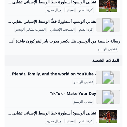
تشابي ألونسو: أسطورة خط الوسط الإسباني تشابي ألونسو هو لاعب وسط إسباني مميز بدأ مسيرته الاحترافية في ريال سوسيداد بين سنوات 1999 و2004، حيث أظهر مهاراته في تمرير الكرة ورؤيته التكتيكية. ثم انتقل إلى ليفربول في 2004 حيث خاض 210 مباراة رسمية وسجل 18 هدفًا، وبرز في موسم 2004-2005 عندما قاد الفريق للفوز بدوري أبطال أوروبا، مسجلاً هدفًا حاسمًا في النهائي ضد ميلان. بعد ليفربول، انتقل إلى ريال مدريد بين 2009 و2014، وشارك في 236 مباراة وأحرز 6 أهداف، وفاز معهم بالدوري الإسباني 2011-2012 وكأس أبطال أوروبا 2013-2014، بالإضافة إلى ألقاب محلية متعددة.
كرة القدم
إسبانيا
ريال مدريد
تشابي ألونسو: أسطورةُ خطّ الوسط الإسباني تشابي ألونسو هو لاعب كرة قدم إسباني سابق ومدرب حالي، يُعد من أبرز لاعبي خط الوسط في جيله وأحد أفضل المدربين الشباب في العالم. وُلد في 25 نوفمبر 1981 في تولوسا بإسبانيا. بدأ مسيرته الكروية مع نادي ريال سوسيداد قبل أن ينتقل إلى ليفربول عام 2004 مقابل 10.5 مليون جنيه إسترليني، حيث فاز بدوري أبطال أوروبا في موسمه الأول وسجل هدف التعادل في النهائي ضد ميلان. بعد ليفربول، انتقل إلى ريال مدريد في 2009، وحقق معه عدة ألقاب منها الدوري الإسباني ودوري الأبطال.
كرة القدم
المنتخب الإسباني
المدرب تشابي ألونسو
رسالة حاسمة من ألونسو.. هل يكسر مدرب باير ليفركوزن قاعدة أنشيلوتي الشهيرة مبكرًا؟ – جريدة مانشيت بدأ تشابي ألونسو، المدير الفني الجديد لريال مدريد، عهده بسياسة واضحة وحازمة، حيث أجرى تغييرات جذرية في التشكيلة خلال مواجهة ريال أوفيدو، في رسالة مفادها أن اقرأ أيضًا:مفاجأة سارة للاعبين.. قرار حاسم من جون إدوارد يفاجئ الجميع قبل مواجهة الزمالك ووادي دجلة تغييرات مفاجئة تهز تشكيلة الميرينغي أمام أوفيدو في مباراة ريال أوفيدو التي فاز بها ريال مدريد متابعةلاثة أهداف نظيفة أول أمس الأحد، قام تشابي ألونسو بإجراء أربعة تغييرات على التشكيلة التي خاضت المباراة الافتتاحية للدوري الإسباني ضد أوساسونا.
تشابي الونسو
المقالات الشعبية
- YouTube Enjoy the videos and music you love, upload original content, and share it all with friends, family, and the world on YouTube.
تشابي الونسو
TikTok - Make Your Day
تشابي الونسو
تشابي ألونسو: أسطورة خط الوسط الإسباني تشابي ألونسو هو لاعب وسط إسباني مميز بدأ مسيرته الاحترافية في ريال سوسيداد بين سنوات 1999 و2004، حيث أظهر مهاراته في تمرير الكرة ورؤيته التكتيكية. ثم انتقل إلى ليفربول في 2004 حيث خاض 210 مباراة رسمية وسجل 18 هدفًا، وبرز في موسم 2004-2005 عندما قاد الفريق للفوز بدوري أبطال أوروبا، مسجلاً هدفًا حاسمًا في النهائي ضد ميلان. بعد ليفربول، انتقل إلى ريال مدريد بين 2009 و2014، وشارك في 236 مباراة وأحرز 6 أهداف، وفاز معهم بالدوري الإسباني 2011-2012 وكأس أبطال أوروبا 2013-2014، بالإضافة إلى ألقاب محلية متعددة.
كرة القدم
إسبانيا
ريال مدريد