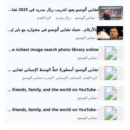
تشابي ألونسو يعود لتدريب ريال مدريد في 2025 تشابي ألونسو، أحد أساطير كرة القدم الإسبانية والعالمية، بدأ مسيرته التدريبية بعد اعتزاله اللعب، حيث تولى تدريب فرق الفئات العمرية في أكاديمية ريال مدريد، وحقق معهم نجاحات ملموسة مثل الفوز بالدوري وبطولة أبطال الأكاديميات مع فريق تحت 14 سنة في موسم 2018-2019. ثم اتجه إلى تدريب فريق الرديف لنادي ريال سوسيداد بين عامي 2019 و2022، وقاده للصعود إلى الدرجة الثانية الإسبانية في موسم 2021، مما برهن على قدراته الكبيرة في تطوير فرق الشباب وتأهيلها للمنافسة على المستويات الأعلى.
تشابي ألونسو
ريال مدريد
كرة القدم
بالأرقام.. حصاد تشابي ألونسو في مشواره مع باير ليفركوزن - اليوم السابع أسدل المدرب الإسباني تشابي ألونسو، الستار على مشواره التدريبي مع فريق باير ليفركوزن الألماني، بعد مسيرة رائعة مليئة بالنجاحات. بالأرقام.. حصاد تشابي ألونسو في مشواره مع باير ليفركوزن الجمعة، 09 مايو 2025 04:30 م 138 مباراة حصد 289 نقطة حقق 89 فوزا 31 تعادلا تلقى 18 هزيمة سجل 311 هدفا استقبلت شباكه 149 هدفا متوسط 2.16 نقطة في المباراة الواحدة توج بثلاثة ألقاب الدوري الألماني كأس ألمانيا كأس السوبر الألماني
تشابي الونسو
Getty Images Getty Images. Find high resolution royalty-free images, editorial stock photos, vector art, video footage clips and stock music licensing at the richest image search photo library online.
تشابي الونسو
تشابي ألونسو: أسطورةُ خطّ الوسط الإسباني تشابي ألونسو هو لاعب كرة قدم إسباني سابق ومدرب حالي، يُعد من أبرز لاعبي خط الوسط في جيله وأحد أفضل المدربين الشباب في العالم. وُلد في 25 نوفمبر 1981 في تولوسا بإسبانيا. بدأ مسيرته الكروية مع نادي ريال سوسيداد قبل أن ينتقل إلى ليفربول عام 2004 مقابل 10.5 مليون جنيه إسترليني، حيث فاز بدوري أبطال أوروبا في موسمه الأول وسجل هدف التعادل في النهائي ضد ميلان. بعد ليفربول، انتقل إلى ريال مدريد في 2009، وحقق معه عدة ألقاب منها الدوري الإسباني ودوري الأبطال.
كرة القدم
المنتخب الإسباني
المدرب تشابي ألونسو
- YouTube Enjoy the videos and music you love, upload original content, and share it all with friends, family, and the world on YouTube.
تشابي الونسو
- YouTube Enjoy the videos and music you love, upload original content, and share it all with friends, family, and the world on YouTube.
تشابي الونسو