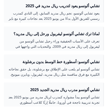
تشابي ألونسو يعود لتدريب ريال مدريد في 2025
يعود تشابي ألونسو، نجم ريال مدريد السابق، إلى النادي كمدرب
رسمي للفريق الأول بدءًا من يونيو 2025 بعد نجاحات كبيرة مع باير
ليفركوزن. تعرف على تفاصيل رحلته التدريبية، إنجازاته، وأبرز
محطات حياته مع ريال مدريد كلاعب ومدرب.
لماذا ترك تشابي ألونسو ليفربول ورحل إلى ريال مدريد؟
تعرف على الأسباب الحقيقية وراء رحيل تشابي ألونسو من
ليفربول إلى ريال مدريد في 2009، والتحديات التي واجهها في
ليفربول، وكيف ساهم في إنجازات الفريقين خلال مسيرته
الاحترافية.
تشابي ألونسو: أسطورة خط الوسط بدون برشلونة
تشابي ألونسو لم يلعب على الإطلاق مع برشلونة، بل حقق نجاحاته
الكبيرة مع فرق منافسة مثل ريال مدريد، ليفربول، وبايرن ميونيخ.
تميز كلاعب وسط بموهبة استثنائية وأسلوب لعب أنيق قاد معه
العديد من الألقاب المحلية والقارية، منها دوري أبطال أوروبا وكأس
تشابي ألونسو مدرب ريال مدريد الجديد 2025
العالم مع إسبانيا. تعرف على مسيرته الحافلة بالإنجازات وتاريخه
الكروي المميز.
تشابي ألونسو يبدأ مشواره كمدرب لريال مدريد من يونيو 2025 بعد
تجربة تدريبية ناجحة في أوروبا، حاملًا إرثًا كلاعب أسطوري
وطموحات لقيادة الملكي لتحقيق البطولات. تعرف على تفاصيل