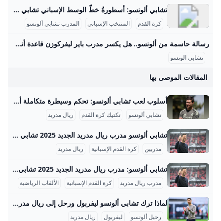
تشابي ألونسو: أسطورةُ خطّ الوسط الإسباني تشابي ألونسو هو لاعب كرة قدم إسباني سابق ومدرب حالي، يُعد من أبرز لاعبي خط الوسط في جيله وأحد أفضل المدربين الشباب في العالم. وُلد في 25 نوفمبر 1981 في تولوسا بإسبانيا. بدأ مسيرته الكروية مع نادي ريال سوسيداد قبل أن ينتقل إلى ليفربول عام 2004 مقابل 10.5 مليون جنيه إسترليني، حيث فاز بدوري أبطال أوروبا في موسمه الأول وسجل هدف التعادل في النهائي ضد ميلان. بعد ليفربول، انتقل إلى ريال مدريد في 2009، وحقق معه عدة ألقاب منها الدوري الإسباني ودوري الأبطال.
كرة القدم
المنتخب الإسباني
المدرب تشابي ألونسو
رسالة حاسمة من ألونسو.. هل يكسر مدرب باير ليفركوزن قاعدة أنشيلوتي الشهيرة مبكرًا؟ – جريدة مانشيت بدأ تشابي ألونسو، المدير الفني الجديد لريال مدريد، عهده بسياسة واضحة وحازمة، حيث أجرى تغييرات جذرية في التشكيلة خلال مواجهة ريال أوفيدو، في رسالة مفادها أن اقرأ أيضًا:مفاجأة سارة للاعبين.. قرار حاسم من جون إدوارد يفاجئ الجميع قبل مواجهة الزمالك ووادي دجلة تغييرات مفاجئة تهز تشكيلة الميرينغي أمام أوفيدو في مباراة ريال أوفيدو التي فاز بها ريال مدريد متابعةلاثة أهداف نظيفة أول أمس الأحد، قام تشابي ألونسو بإجراء أربعة تغييرات على التشكيلة التي خاضت المباراة الافتتاحية للدوري الإسباني ضد أوساسونا.
تشابي الونسو
المقالات الموصى بها
أسلوب لعب تشابي ألونسو: تحكم وسيطرة متكاملة أسلوب لعب تشابي ألونسو يتميز بتكامل الإبداع والصلابة الدفاعية في لاعب وسط متكامل، حيث يجمع ما بين التقنيات العالية والرؤية التكتيكية المتفردة. ألونسو كان يُبرع كلاعب وسط دفاعي وصانع ألعاب عميق بفضل دقته البالغة في التمرير المتنوع والبعيد المدى، مما مكنه من خلق فرص تهديفية لزملائه بسهولة. كما أنه كان يمتلك تسديدة قوية من مسافات بعيدة، وله دور مهم في تنفيذ الكرات الثابتة وركلات الجزاء. بفضل طوله وقوته البدنية، كان نشطًا في الكرات الهوائية وساهم في تسجيل أهداف بالرأس من الكرات الثابتة حينما تقدم لمواقع هجومية، ما جعل منه تهديدًا في كل المناطق بجانب دوره في التمرير والدفاع.
تشابي ألونسو
تكتيك كرة القدم
ريال مدريد
تشابي ألونسو مدرب ريال مدريد الجديد 2025 تشابي ألونسو بدأ مسيرته التدريبية مع فريق ريال مدريد تحت 14 سنة في موسم 2018-2019، حيث قاد الفريق للفوز بالدوري وبطولة الأبطال، مما أعطاه خبرة مهمة في تدريب الفئات الناشئة. بعدها، تولى تدريب فريق ريال سوسيداد ب بين 2019 و2022، ومثل هذا الفريق تحدياً أكبر حيث نجح في قيادته للصعود إلى دوري الدرجة الثانية في موسم 2021، وهو إنجاز غير مسبوق للفريق منذ أكثر من 50 عاماً. ألونسو جدد عقده مع ريال سوسيداد ب في 2021 قبل أن يرحل في 2022 ليتولى تدريب فريق باير ليفركوزن الألماني، حيث قاده في موسمه الأول إلى نصف نهائي الدوري الأوروبي، وفاز مع الفريق بلقب الدوري الألماني للمرة الأولى في تاريخه في موسم 2023-24، إضافة إلى فوزه بكأس ألمانيا وكأس السوبر الألماني، محطماً بذلك سلسلة هيمنة بايرن ميونيخ لمدة 11 عاماً.
مدربين
كرة القدم الإسبانية
ريال مدريد
تشابي ألونسو: مدرب ريال مدريد الجديد 2025 تشابي ألونسو هو المدير الفني الحالي لريال مدريد، ويعد أحد أعظم لاعبي كرة القدم في التاريخ الحديث قبل أن يتحول إلى مجال التدريب. وُلد ألونسو في 25 نوفمبر 1981 في تولوسا بإسبانيا، وبدأ مسيرته الاحترافية في نادي ريال سوسيداد حيث تألق وأثبت نفسه كقائد لفريقه. ثم انتقل إلى ليفربول في 2004 مقابل 10.5 مليون جنيه إسترليني، وهناك حقق نجاحات كبيرة من بينها الفوز بدوري أبطال أوروبا 2005، حيث سجل هدف التعادل في النهائي ضد ميلان، إضافة إلى عدة ألقاب محلية وأوروبية.
مدرب ريال مدريد
كرة القدم الإسبانية
الألقاب الرياضية
لماذا ترك تشابي ألونسو ليفربول ورحل إلى ريال مدريد؟ ترك تشابي ألونسو نادي ليفربول في صيف 2009 بعد مسيرة ناجحة استمرت خمسة أعوام تقريبًا، حيث انضم إلى ليفربول في أغسطس 2004 مقابل 10.5 مليون جنيه إسترليني قادماً من ريال سوسييداد. خلال وجوده مع الفريق الإنجليزي، ساهم ألونسو بشكل كبير في تحقيق بطولة دوري أبطال أوروبا موسم 2004-2005، وسجل هدف التعادل الحاسم في النهائي ضد ميلان، كما فاز بكأس الاتحاد الإنجليزي ودرع المجتمع في الموسم التالي. رغم هذه النجاحات، جاءت نهاية رحلته مع ليفربول بدوافع معقدة تتعلق بتغير العلاقة بينه وبين المدير الفني رافاييل بينيتيز، الذي بدأ يقلل من دوره في الفريق ويريد تغيير استراتيجية وسط الميدان لجلب لاعبين جدد، مما تسبب في شعور ألونسو بعدم الأمان حول مستقبله داخل الفريق.
رحيل ألونسو
ليفربول
ريال مدريد