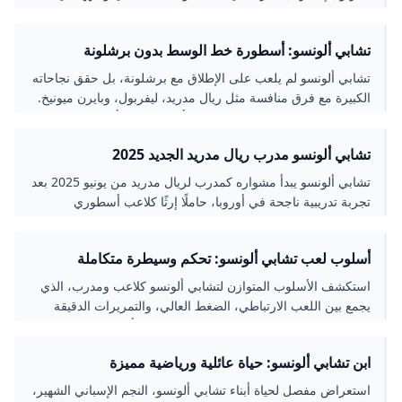
ليفربول، وكيف ساهم في إنجازات الفريقين خلال مسيرته
الاحترافية.
تشابي ألونسو: أسطورة خط الوسط بدون برشلونة
تشابي ألونسو لم يلعب على الإطلاق مع برشلونة، بل حقق نجاحاته
الكبيرة مع فرق منافسة مثل ريال مدريد، ليفربول، وبايرن ميونيخ.
تميز كلاعب وسط بموهبة استثنائية وأسلوب لعب أنيق قاد معه
العديد من الألقاب المحلية والقارية، منها دوري أبطال أوروبا وكأس
تشابي ألونسو مدرب ريال مدريد الجديد 2025
العالم مع إسبانيا. تعرف على مسيرته الحافلة بالإنجازات وتاريخه
الكروي المميز.
تشابي ألونسو يبدأ مشواره كمدرب لريال مدريد من يونيو 2025 بعد
تجربة تدريبية ناجحة في أوروبا، حاملًا إرثًا كلاعب أسطوري
وطموحات لقيادة الملكي لتحقيق البطولات. تعرف على تفاصيل
تعيينه، إنجازاته السابقة، ورؤيته لمستقبل الفريق.
أسلوب لعب تشابي ألونسو: تحكم وسيطرة متكاملة
استكشف الأسلوب المتوازن لتشابي ألونسو كلاعب ومدرب، الذي
يجمع بين اللعب الارتباطي، الضغط العالي، والتمريرات الدقيقة
لتحقيق سيطرة مطلقة على وسط الملعب مع أمثلة من تجربته مع
ليفركوزن وريال مدريد.
ابن تشابي ألونسو: حياة عائلية ورياضية مميزة
استعراض مفصل لحياة أبناء تشابي ألونسو، النجم الإسباني الشهير،