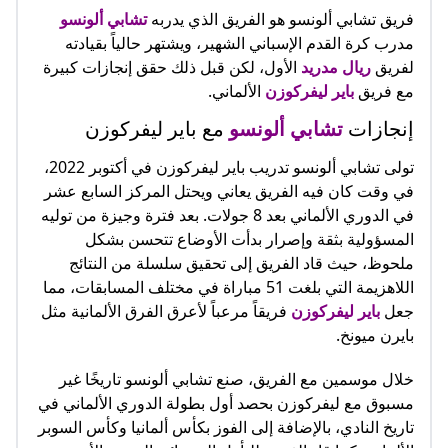
فريق تشابي ألونسو هو الفريق الذي يدربه
تشابي ألونسو
مدرب كرة القدم الإسباني الشهير، ويشتهر حالياً بقيادته
لفريق
ريال مدريد
الأول، لكن قبل ذلك حقق إنجازات كبيرة
مع فريق
باير ليفركوزن
الألماني.
إنجازات
تشابي ألونسو
مع باير ليفركوزن
تولى تشابي ألونسو تدريب باير ليفركوزن في أكتوبر 2022،
في وقت كان فيه الفريق يعاني ويحتل المركز السابع عشر
في الدوري الألماني بعد 8 جولات. بعد فترة وجيزة من توليه
المسؤولية بثقة وإصرار بدأت الأوضاع تتحسن بشكل
ملحوظ، حيث قاد الفريق إلى تحقيق سلسلة من النتائج
اللاهزيمة التي بلغت 51 مباراة في مختلف المسابقات، مما
جعل
باير ليفركوزن
فريقاً مرعباً لأعرق الفرق الألمانية مثل
بايرن ميونخ.
خلال موسمين مع الفريق، صنع تشابي ألونسو تاريخًا غير
مسبوق مع ليفركوزن بحصد أول بطولة الدوري الألماني في
تاريخ النادي، بالإضافة إلى الفوز بكأس ألمانيا وكأس السوبر