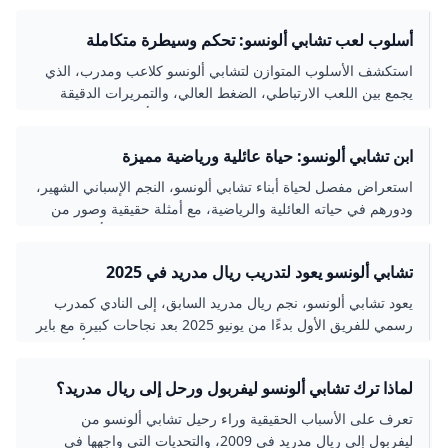
تعيينه، إنجازاته السابقة، ورؤيته لمستقبل الفريق.
أسلوب لعب تشابي ألونسو: تحكم وسيطرة متكاملة
استكشف الأسلوب المتوازن لتشابي ألونسو كلاعب ومدرب، الذي
يجمع بين اللعب الارتباطي، الضغط العالي، والتمريرات الدقيقة
لتحقيق سيطرة مطلقة على وسط الملعب مع أمثلة من تجربته مع
ليفركوزن وريال مدريد.
ابن تشابي ألونسو: حياة عائلية ورياضية مميزة
استعراض مفصل لحياة أبناء تشابي ألونسو، النجم الإسباني الشهير،
ودورهم في حياته العائلية والرياضية، مع أمثلة حقيقية وصور من
مناسباتهم العائلية ورسائل الدعم المتبادلة. تعرف على أسماء
أطفاله وتفاصيل عن بيتهم الرياضي.
تشابي ألونسو يعود لتدريب ريال مدريد في 2025
يعود تشابي ألونسو، نجم ريال مدريد السابق، إلى النادي كمدرب
رسمي للفريق الأول بدءًا من يونيو 2025 بعد نجاحات كبيرة مع باير
ليفركوزن. تعرف على تفاصيل رحلته التدريبية، إنجازاته، وأبرز
محطات حياته مع ريال مدريد كلاعب ومدرب.
لماذا ترك تشابي ألونسو ليفربول ورحل إلى ريال مدريد؟
تعرف على الأسباب الحقيقية وراء رحيل تشابي ألونسو من
ليفربول إلى ريال مدريد في 2009، والتحديات التي واجهها في