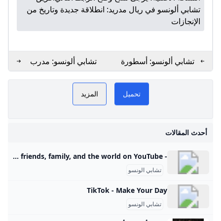
تشابي ألونسو في ريال مدريد: انطلاقة جديدة وتاريخ من
الإنجازات
تشابي ألونسو: أسطورة
تشابي ألونسو: مدرب
خط الوسط وبطل أوروبا
ريال مدريد الجديد 2025
ب
تشابي الونسو GoGoGo
PLAY
تحميل
المزيد
NOW
تشابي الونسو
أحدث المقالات
- YouTube Enjoy the videos and music you love, upload original content, and share it all with friends, family, and the world on YouTube.
تشابي الونسو
TikTok - Make Your Day
تشابي الونسو