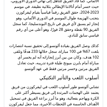
الألماني. كما قاد الفريق للتأهل إلى نهائي الدوري الأوروبي،
حيث خسر أمام أتالانتا الإيطالي بثلاثية نظيفة. في موسم
2023-2024، حقق الفريق رقماً قياسياً بقيام ليفركوزن
بتجنب الهزيمة طوال الموسم في الدوري الألماني، وهو
إنجاز لم يسبق لأي فريق في تاريخ البوندسليجا، كما سجل
الفريق 90 نقطة وحقق 28 فوزًا، وهو أعلى من أي رقم
قياسي سابق للنادي.
كذلك وصل الفريق بقيادة ألونسو إلى تحقيق نسبة انتصارات
بلغت 67% في 100 مباراة، سجل خلالها 233 هدفًا وتلقى
102 هدف، وكان من بين أبرز إنجازاته أنه لم يخسر أي
مباراة أمام بايرن ميونخ طيلة فترة تدريبه، حيث تعادل
الفريق مرتين وخسر مرتين فقط في عهد ألونسو.
أسلوب اللعب والتأثير التكتيكي
تشابي ألونسو طور أسلوب اللعب في ليفركوزن من فريق
يعتمد على الهجمات المرتدة إلى فريق يسيطر أكثر على
الكرة ويهاجم بفعالية، وهو ما أبرز براعة الفريق في تسجيل
الأهداف الحاسمة في اللحظات الأخيرة، مما جعل ليفركوزن