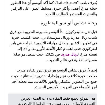
يُعرف بلقب “Laterkusen”. كما أكد ألونسو أن هذا التطور
جعله مدربًا أفضل وأكثر خبرة، مسلطًا الضوء على التركيز
والتحديث المستمر لأساليب اللعب.
رحلة تشابي ألونسو المتطورة
قبل تدريبه ليفركوزن، بدأ ألونسو مسيرته التدريبية مع فرق
شباب ريال مدريد وريال سوسيداد بي، حيث اكتسب خبرة
في تطوير اللاعبين وصقل مهاراته التدريبية. نجاحه في باير
ليفركوزن جذب اهتمام كبار الأندية الأوروبية، وأدى إلى
تعيينه مدربًا ل
ريال مدريد
في 2025، حيث يسعى مواصلة
مسيرته الذهبية في عالم التدريب.
إجمالاً، فريق تشابي ألونسو هو فريق يبرز بقيادة مدرب
صاحب خبرة كلاعب نجم وإنجازات تدريبية استثنائية، حيث
جمع بين التطوير التكتيكي والفوز بالألقاب، مما يجعله أحد
أبرز الأسماء في التدريب الأوروبي الحديث.
هذا الموقع يجمع فقط المقالات ذات الصلة. لعرض
النسخة الأصلية، يرجى نسخ وفتح الرابط التالي:
فريق