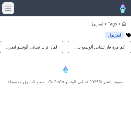
menu
Tags
ليفربول
Home
ليفربول
كم مرة فاز تشابي ألونسو بدوري أبطال أوروبا؟
لماذا ترك تشابي ألونسو ليفربول ورحل إلى ريال مدريد؟
Notifications
Notifications
حقوق النشر ©2025
تشابي الونسو GoGoGo
. جميع الحقوق محفوظة