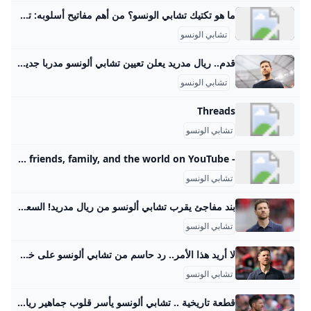
ما هو تكتيك تشابي الونسو؟ من أهم مفاتيح أسلوبه: تقسيم الملعب لمربعات صغيرة. هالشي بيساعد اللاعبين يعرفوا وين لازم يكونوا، وكيف يتحركوا لفتح زوايا تمرير دايمًا. بمرحلة البناء، دايمًا في 3 بالخلف ومعهم محورين بيعطوا استقرار وانتشار. الفريق بيتحرّك بديناميكية، الكل عم يدوّر على المساحة مش على الكرة بس.May 9, 2025
تشابي الونسو
قدم.. ريال مدريد يعلن تعيين تشابي ألونسو مدربا جديدا للفريق بعقد لمدة 3 سنوات حتى يونيو 2028، خلفا للإيطالي كارلو أنشيلوتي - Anadolu Ajansı بعقد لمدة 3 سنوات حتى يونيو 2028، خلفا للإيطالي كارلو أنشيلوتي Ahmed Hassan |25.05.2025 - محدث : 26.05.2025 إسطنبول / أحمد حسن / الأناضول أعلن نادي ريال مدريد الإسباني، الأحد، تعاقده رسميا مع تشابي ألونسو لتولى منصب مدرب الفريق، لمدة 3 مواسم مقبلة، حتى 30 يونيو/ حزيران 2028، خلفا للإيطالي كارلو أنشيلوتي. وقال النادي في بيان عبر موقعه الإلكتروني: “أعلن نادي ريال مدريد أن تشابي ألونسو سيكون مديرا فنيا للفريق خلال المواسم الثلاثة المقبلة، من 1 يونيو 2025 إلى 30 يونيو 2028”.
تشابي الونسو
Threads
تشابي الونسو
- YouTube Enjoy the videos and music you love, upload original content, and share it all with friends, family, and the world on YouTube.
تشابي الونسو
بند مفاجئ يقرب تشابي ألونسو من ريال مدريد! السعودية Goal.com هل هو خليفة أنشيلوتي؟
تشابي الونسو
لا أريد هذا الأمر.. رد حاسم من تشابي ألونسو على خلافة أنشيلوتي في ريال مدريد العربية Goal.com تتواصل التكهنات بشأن منصب المدير الفني لريال مدريد، بعد زيادة الضغوط على المدرب الحالي كارلو أنشيلوتي، والذي يقترب من الرحيل بنهاية الموسم الجاري، بعد الخروج الكارثي من دوري أبطال أوروبا.
تشابي الونسو
قطعة تاريخية .. تشابي ألونسو يأسر قلوب جماهير ريال مدريد بحذاء أسطوري! العربية Goal.com نال تشابي ألونسو، مدرب ريال مدريد، ثقة واحترام جماهير الملكي بتفصيلة صغيرة ظهرت في تدريباته الأولى مع الفريق.