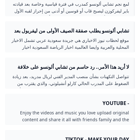
– 2024/4/13
لمع نجم تشابي ألونسو كمدرب في فترة قياسية وخاصة بعد قيادته
باير ليفركوزن ليصبح قاب أو قوسين أو أدنى من إحراز لقبه الأول
في الدوري الألماني (بوندسليغا). تعرّف على أهم محطات مسيرته
الكروية وما يميزه عن غيره من المدربين!
تشابي ألونسو يطلب صفقة الصيف الأولى من ليفربول بعد
رباعية باريس - جريدة لحظات نيوز
موقع لحظات نيوز الاخباري هي جريدة سعودية عربي تشمل الاخبار
المحلية والعربية وايضا العالمية اخبار الرياضة السعودية اخبار
الاقتصاد السعودي.
لا أريد هذا الأمر.. رد حاسم من تشابي ألونسو على خلافة
أنشيلوتي في ريال مدريد العربية GOAL.COM
تتواصل التكهنات بشأن منصب المدير الفني لريال مدريد، بعد زيادة
الضغوط على المدرب الحالي كارلو أنشيلوتي، والذي يقترب من
الرحيل بنهاية الموسم الجاري، بعد الخروج الكارثي من دوري أبطال
أوروبا.
- YOUTUBE
Enjoy the videos and music you love upload original
content and share it all with friends family and the
world on YouTube.
TIKTOK - MAKE YOUR DAY