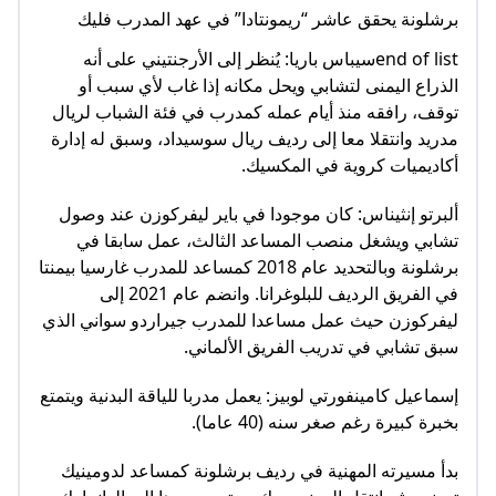
برشلونة يحقق عاشر “ريمونتادا” في عهد المدرب فليك
end of listسيباس باريا: يُنظر إلى الأرجنتيني على أنه
الذراع اليمنى لتشابي ويحل مكانه إذا غاب لأي سبب أو
توقف، رافقه منذ أيام عمله كمدرب في فئة الشباب لريال
مدريد وانتقلا معا إلى رديف ريال سوسيداد، وسبق له إدارة
أكاديميات كروية في المكسيك.
ألبرتو إنثيناس: كان موجودا في باير ليفركوزن عند وصول
تشابي ويشغل منصب المساعد الثالث، عمل سابقا في
برشلونة وبالتحديد عام 2018 كمساعد للمدرب غارسيا بيمنتا
في الفريق الرديف للبلوغرانا. وانضم عام 2021 إلى
ليفركوزن حيث عمل مساعدا للمدرب جيراردو سواني الذي
سبق تشابي في تدريب الفريق الألماني.
إسماعيل كامينفورتي لوبيز: يعمل مدربا للياقة البدنية ويتمتع
بخبرة كبيرة رغم صغر سنه (40 عاما).
بدأ مسيرته المهنية في رديف برشلونة كمساعد لدومينيك