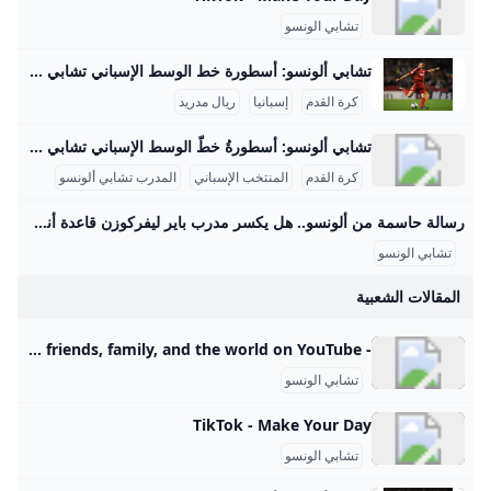
تشابي الونسو
تشابي ألونسو: أسطورة خط الوسط الإسباني تشابي ألونسو هو لاعب وسط إسباني مميز بدأ مسيرته الاحترافية في ريال سوسيداد بين سنوات 1999 و2004، حيث أظهر مهاراته في تمرير الكرة ورؤيته التكتيكية. ثم انتقل إلى ليفربول في 2004 حيث خاض 210 مباراة رسمية وسجل 18 هدفًا، وبرز في موسم 2004-2005 عندما قاد الفريق للفوز بدوري أبطال أوروبا، مسجلاً هدفًا حاسمًا في النهائي ضد ميلان. بعد ليفربول، انتقل إلى ريال مدريد بين 2009 و2014، وشارك في 236 مباراة وأحرز 6 أهداف، وفاز معهم بالدوري الإسباني 2011-2012 وكأس أبطال أوروبا 2013-2014، بالإضافة إلى ألقاب محلية متعددة.
كرة القدم
إسبانيا
ريال مدريد
تشابي ألونسو: أسطورةُ خطّ الوسط الإسباني تشابي ألونسو هو لاعب كرة قدم إسباني سابق ومدرب حالي، يُعد من أبرز لاعبي خط الوسط في جيله وأحد أفضل المدربين الشباب في العالم. وُلد في 25 نوفمبر 1981 في تولوسا بإسبانيا. بدأ مسيرته الكروية مع نادي ريال سوسيداد قبل أن ينتقل إلى ليفربول عام 2004 مقابل 10.5 مليون جنيه إسترليني، حيث فاز بدوري أبطال أوروبا في موسمه الأول وسجل هدف التعادل في النهائي ضد ميلان. بعد ليفربول، انتقل إلى ريال مدريد في 2009، وحقق معه عدة ألقاب منها الدوري الإسباني ودوري الأبطال.
كرة القدم
المنتخب الإسباني
المدرب تشابي ألونسو
رسالة حاسمة من ألونسو.. هل يكسر مدرب باير ليفركوزن قاعدة أنشيلوتي الشهيرة مبكرًا؟ – جريدة مانشيت بدأ تشابي ألونسو، المدير الفني الجديد لريال مدريد، عهده بسياسة واضحة وحازمة، حيث أجرى تغييرات جذرية في التشكيلة خلال مواجهة ريال أوفيدو، في رسالة مفادها أن اقرأ أيضًا:مفاجأة سارة للاعبين.. قرار حاسم من جون إدوارد يفاجئ الجميع قبل مواجهة الزمالك ووادي دجلة تغييرات مفاجئة تهز تشكيلة الميرينغي أمام أوفيدو في مباراة ريال أوفيدو التي فاز بها ريال مدريد متابعةلاثة أهداف نظيفة أول أمس الأحد، قام تشابي ألونسو بإجراء أربعة تغييرات على التشكيلة التي خاضت المباراة الافتتاحية للدوري الإسباني ضد أوساسونا.
تشابي الونسو
المقالات الشعبية
- YouTube Enjoy the videos and music you love, upload original content, and share it all with friends, family, and the world on YouTube.
تشابي الونسو
TikTok - Make Your Day
تشابي الونسو