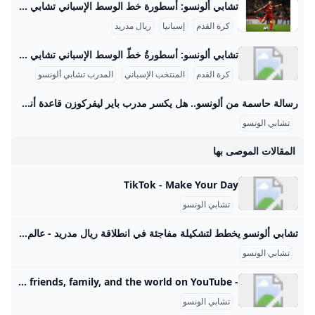
تشابي ألونسو: أسطورة خط الوسط الإسباني تشابي ألونسو هو لاعب وسط إسباني مميز بدأ مسيرته الاحترافية في ريال سوسيداد بين سنوات 1999 و2004، حيث أظهر مهاراته في تمرير الكرة ورؤيته التكتيكية. ثم انتقل إلى ليفربول في 2004 حيث خاض 210 مباراة رسمية وسجل 18 هدفًا، وبرز في موسم 2004-2005 عندما قاد الفريق للفوز بدوري أبطال أوروبا، مسجلاً هدفًا حاسمًا في النهائي ضد ميلان. بعد ليفربول، انتقل إلى ريال مدريد بين 2009 و2014، وشارك في 236 مباراة وأحرز 6 أهداف، وفاز معهم بالدوري الإسباني 2011-2012 وكأس أبطال أوروبا 2013-2014، بالإضافة إلى ألقاب محلية متعددة.
كرة القدم
إسبانيا
ريال مدريد
تشابي ألونسو: أسطورةُ خطّ الوسط الإسباني تشابي ألونسو هو لاعب كرة قدم إسباني سابق ومدرب حالي، يُعد من أبرز لاعبي خط الوسط في جيله وأحد أفضل المدربين الشباب في العالم. وُلد في 25 نوفمبر 1981 في تولوسا بإسبانيا. بدأ مسيرته الكروية مع نادي ريال سوسيداد قبل أن ينتقل إلى ليفربول عام 2004 مقابل 10.5 مليون جنيه إسترليني، حيث فاز بدوري أبطال أوروبا في موسمه الأول وسجل هدف التعادل في النهائي ضد ميلان. بعد ليفربول، انتقل إلى ريال مدريد في 2009، وحقق معه عدة ألقاب منها الدوري الإسباني ودوري الأبطال.
كرة القدم
المنتخب الإسباني
المدرب تشابي ألونسو
رسالة حاسمة من ألونسو.. هل يكسر مدرب باير ليفركوزن قاعدة أنشيلوتي الشهيرة مبكرًا؟ – جريدة مانشيت بدأ تشابي ألونسو، المدير الفني الجديد لريال مدريد، عهده بسياسة واضحة وحازمة، حيث أجرى تغييرات جذرية في التشكيلة خلال مواجهة ريال أوفيدو، في رسالة مفادها أن اقرأ أيضًا:مفاجأة سارة للاعبين.. قرار حاسم من جون إدوارد يفاجئ الجميع قبل مواجهة الزمالك ووادي دجلة تغييرات مفاجئة تهز تشكيلة الميرينغي أمام أوفيدو في مباراة ريال أوفيدو التي فاز بها ريال مدريد متابعةلاثة أهداف نظيفة أول أمس الأحد، قام تشابي ألونسو بإجراء أربعة تغييرات على التشكيلة التي خاضت المباراة الافتتاحية للدوري الإسباني ضد أوساسونا.
تشابي الونسو
المقالات الموصى بها
TikTok - Make Your Day
تشابي الونسو
تشابي ألونسو يخطط لتشكيلة مفاجئة في انطلاقة ريال مدريد - عالم الأهداف تشابي ألونسو يخطط لتشكيلة مفاجئة لريال مدريد ويستعد بقوة قبل انطلاق الموسم الجديد بعد خسارة ثقيلة أمام باريس سان جيرمان 2025-08-272025-08-272025-08-272025-08-272025-08-262025-08-272025-08-272025-08-272025-08-272025-08-262025-08-232025-08-182025-08-162025-08-152025-08-142025-08-272025-08-272025-08-272025-08-272025-08-272025-08-262025-08-252025-08-242025-08-212025-08-212025-08-272025-08-272025-08-272025-08-272025-08-262025-08-272025-08-272025-08-272025-08-272025-08-262025-08-232025-08-182025-08-162025-08-152025-08-142025-08-272025-08-272025-08-272025-08-272025-08-272025-08-262025-08-252025-08-242025-08-212025-08-21الصفقات الرسمية2025-08-27أخبار الكرة العربية2025-08-27أخبار الكرة العالمية2025-08-27الصفقات الرسمية2025-08-27برشلونة يحدد سعر فيرمين لوبيز المطلوب لإتمام انتقاله إلى تشيلسي وسط اهتمام متزايد وفرصة لزيادة راتبه بشكل كبير اقرأ المزيد أخبار الكرة العربية2025-08-27مانويل نافارو يحث حكام دوري روشن على التركيز وتقديم أداء مميز طوال الموسم الجديد لضمان مستوى تحكيمي عالي ومنافسة قوية اقرأ المزيد أخبار الكرة العالمية2025-08-27تتشبث ريال مدريد بأمل جديد مع أوريليان تشواميني الذي يسعى لإعادة إحياء مسيرته تحت قيادة تشابي ألونسو اقرأ المزيد الصفقات الرسمية2025-08-27الخلود يقترب من ضم المدافع البرتغالي دومينغوس دوارتي لتعزيز دفاعه بخبرة أوروبية مميزة من الدوري الإسباني اقرأ المزيد أخبار الكرة العربية2025-08-27الأهلي يقرر الإبقاء على فرانك كيسيه مؤقتًا بانتظار ضم لاعب أقوى، تعرف على تفاصيل القرار وتأثيره على الفريق قبل مواجهة نيوم اقرأ المزيد
تشابي الونسو
- YouTube Enjoy the videos and music you love, upload original content, and share it all with friends, family, and the world on YouTube.
تشابي الونسو