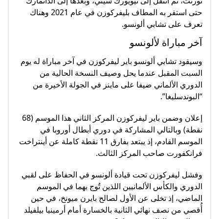
تورنت، ثم انتقل إلى نيويورك سيتي، وبعدها إلى الدانمارك
حتى استقر به المطاف بليفركوزن في عام 2021 وهناك
تعرف على تشابي ألونسو.
آخر مباراة لألونسو
وسيقود تشابي ألونسو باير ليفركوزن في آخر مباراة له يوم
السبت المقبل عندما يحل وصيف النسخة الحالية من
الدوري الألماني ضيفا على ماينز في الجولة الأخيرة من
“البوندسليغا”.
إعلان وضمن باير ليفركوزن المركز الثاني هذا الموسم (68
نقطة) وبالتالي المشاركة في دوري أبطال أوروبا في
الموسم القادم، إذ يبتعد بفارق 11 نقطة كاملة عن أينتراخت
فرانكفورت صاحب المركز الثالث.
وفشل ليفركوزن تحت قيادة ألونسو في الحفاظ على لقبي
الدوري والكأس الألمانيين اللذين تُوج بهما في الموسم
الماضي، إذ تخلى عن الأول لصالح بايرن ميونخ، في حين
أُقصي من نصف نهائي الثانية بالخسارة أمام أرمينيا بيلفيلد