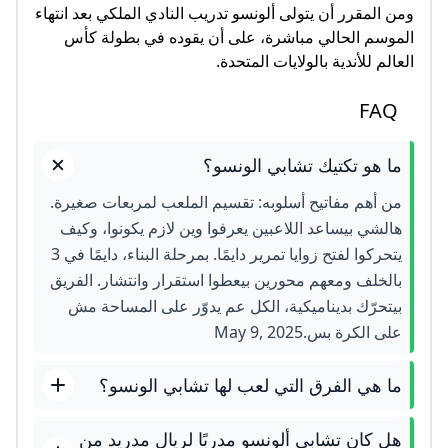
ومن المقرر أن يتولى ألونسو تدريب النادي الملكي بعد انتهاء
الموسم الحالي مباشرة، على أن يقوده في بطولة كأس
العالم للأندية بالولايات المتحدة.
FAQ
ما هو تكتيك تشابي الونسو؟
من أهم مفاتيح أسلوبه: تقسيم الملعب لمربعات صغيرة.
هالشي بيساعد اللاعبين يعرفوا وين لازم يكونوا، وكيف
يتحركوا لفتح زوايا تمرير دايمًا. بمرحلة البناء، دايمًا في 3
بالخلف ومعهم محورين بيعطوا استقرار وانتشار. الفريق
بيتحرّك بديناميكية، الكل عم يدوّر على المساحة مش
على الكرة بس.May 9, 2025
ما هي الفرق التي لعب لها تشابي الونسو؟
هل كان تشابي ألونسو مدربًا لريال مدريد من