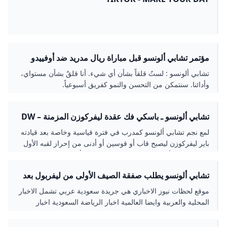
مؤتمر تشابي ألونسو قبل مباراة ريال مدريد ضد أوفييدو
بالجولة 2 بالليجا - بالجول
تشابي ألونسو : لستُ قلقاً بشأن أي شيء. أنا قلقٌ بشأن مستواي،
وأدائنا. سنتمكن من التحسن والنمو كفريق أسبوعياً.
تشابي ألونسو ـ باسكي فك عقدة ليفركوزن المزمنة – DW
– 2024/4/13
لمع نجم تشابي ألونسو كمدرب في فترة قياسية وخاصة بعد قيادته
باير ليفركوزن ليصبح قاب أو قوسين أو أدنى من إحراز لقبه الأول
في الدوري الألماني (بوندسليغا). تعرّف على أهم محطات مسيرته
الكروية وما يميزه عن غيره من المدربين!
تشابي ألونسو يطلب صفقة الصيف الأولى من ليفربول بعد
رباعية باريس - جريدة لحظات نيوز
موقع لحظات نيوز الاخباري هي جريدة سعودية عربي تشمل الاخبار
المحلية والعربية وايضا العالمية اخبار الرياضة السعودية اخبار
الاقتصاد السعودي.