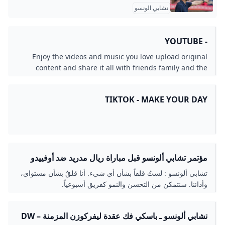
تشابي الونسو
- YOUTUBE
Enjoy the videos and music you love upload original
content and share it all with friends family and the
world on YouTube.
TIKTOK - MAKE YOUR DAY
مؤتمر تشابي ألونسو قبل مباراة ريال مدريد ضد أوفييدو
بالجولة 2 بالليجا - بالجول
تشابي ألونسو : لستُ قلقاً بشأن أي شيء. أنا قلقٌ بشأن مستواي،
وأدائنا. سنتمكن من التحسن والنمو كفريق أسبوعياً.
تشابي ألونسو ـ باسكي فك عقدة ليفركوزن المزمنة – DW