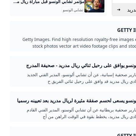
مؤتمر تشابي ألونسو قبل مباراة ريال مدريد ضد أوفييدو بالجولة 2 بالليجا - بالجول تشابي ألونسو : لستُ قلقاً بشأن أي شيء. أنا قلقٌ بشأن مستواي، وأدائنا. سنتمكن من التحسن والنمو كفريق أسبوعياً. آيه محمدمنذ 4 أيامآخر تحديث: 2025-08-23 كيف تري مباراة أوفييدو؟ أنا متأكد من أنها مباراة مميزة لأوفيدو وجماهيره، سنلعب الآن ومن المهم جداً لنا أيضاً أن نواصل التطور خارج أرضنا وأن نكون منافسين وأن نواصل تقديم أداء عالٍ أينما لعبنا، هذا هو الأسبوع الثالث منذ أن بدأنا، لكننا متحمسون لمباراة الغد.
دريد
تشابي الونسو
GETTY 
Getty Images. Find high resolution royalty-free images e
stock photos vector art video footage clips and sto
licensing at the richest image search photo librar
ونسو يوافق على رحيل ثنائي ريال مدريد - صحيفة المدرج
ير صحفية إسبانية، عن أن تشابي ألونسو، المدير الفني الجديد
ي ريال مدريد قد وافق على رحيل ثنائي الفريق خ
ونسو يسعى لحسم صفقة مثيرة لريال مدريد بعد تعيينه رسميا
ير صحفية بريطانية عن أن تشابي ألوسنو، المدير الفني القادم
دي ريال مدريد، يخطط بقوة في الوقت الراهن من أج
GETTY 