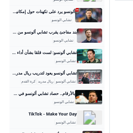
ألونسو يرد على تكهنات حول إمكانية تدريبه لليفربول بعد رحيل كلوب وصف تشابي ألونسو، المدير الفني لنادي باير ليفركوزن الألماني، رحيل المدرب يورغن كلوب عن نادي ليفربول الإنجليزي في ختام الموسم الجاري بالمفاجأة. رياضةنشرالسبت، 27 يناير / كانون الثاني 20241 min قراءة
تشابي الونسو
بند مفاجئ يقرب تشابي ألونسو من ريال مدريد! السعودية Goal.com هل هو خليفة أنشيلوتي؟
تشابي الونسو
تشابي ألونسو: لست قلقا بشأن أداء الفريق.. والجميع متحمس لتقديم موسم مميز - موقع بصراحة الإخباري تحدث الإسباني تشابي ألونسو المدير الفني لنادي ريال مدريد، عن الاستعداد لمباراة الغد أمام ريال أفييدو، ضمن مباريات الجولة الثانية من الدوري الإسباني قال تشابي ألونسو: “أنا متأكد من أنها مباراة مميزة لأوفيدو وجماهيره، سنلعب الآن ومن المهم جداً لنا أيضاً أن نواصل التطور خارج أرضنا وأن نكون منافسين وأن نواصل تقديم أداء عالٍ أينما لعبنا”. وتابع خلال المؤتمر الصحفي: “ذكرت مؤخراً أن وضع كأس العالم مختلف بعض الشيء، لم نلعب سوى مباراة واحدة ويجب التعامل مع الإحصائيات بحذر، وجميع اللاعبين مهمون وأنا أعتمد عليهم ومنذ إنضمامي، يمكن لأي لاعب أن يكون لاعباً أساسياً”.
تشابي الونسو
تشابي ألونسو يعود لتدريب ريال مدريد في 2025 تشابي ألونسو، أحد أساطير كرة القدم الإسبانية والعالمية، بدأ مسيرته التدريبية بعد اعتزاله اللعب، حيث تولى تدريب فرق الفئات العمرية في أكاديمية ريال مدريد، وحقق معهم نجاحات ملموسة مثل الفوز بالدوري وبطولة أبطال الأكاديميات مع فريق تحت 14 سنة في موسم 2018-2019. ثم اتجه إلى تدريب فريق الرديف لنادي ريال سوسيداد بين عامي 2019 و2022، وقاده للصعود إلى الدرجة الثانية الإسبانية في موسم 2021، مما برهن على قدراته الكبيرة في تطوير فرق الشباب وتأهيلها للمنافسة على المستويات الأعلى.
تشابي ألونسو
ريال مدريد
كرة القدم
بالأرقام.. حصاد تشابي ألونسو في مشواره مع باير ليفركوزن - اليوم السابع أسدل المدرب الإسباني تشابي ألونسو، الستار على مشواره التدريبي مع فريق باير ليفركوزن الألماني، بعد مسيرة رائعة مليئة بالنجاحات. بالأرقام.. حصاد تشابي ألونسو في مشواره مع باير ليفركوزن الجمعة، 09 مايو 2025 04:30 م 138 مباراة حصد 289 نقطة حقق 89 فوزا 31 تعادلا تلقى 18 هزيمة سجل 311 هدفا استقبلت شباكه 149 هدفا متوسط 2.16 نقطة في المباراة الواحدة توج بثلاثة ألقاب الدوري الألماني كأس ألمانيا كأس السوبر الألماني
تشابي الونسو
TikTok - Make Your Day
تشابي الونسو