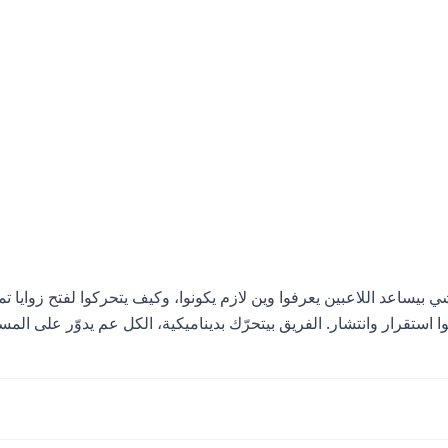
بيساعد اللاعبين يعرفوا وين لازم يكونوا، وكيف يتحركوا لفتح زوايا تم
خلف ومعهم محورين بيعطوا استقرار وانتشار. الفريق بيتحرّك بديناميكية، الكل عم يدوّر على ال