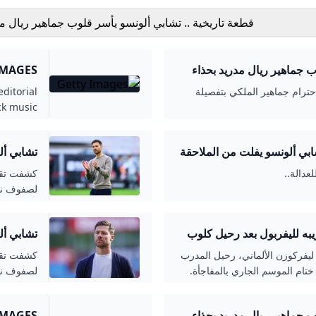
قطعة تاريخية .. تشابي ألونسو يأسر قلوب جماهير ريال م
بحذاء أسطوري! العربية Goal.com
ب جماهير ريال مدريد بحذاء
IMAGES
حترام جماهير الملكي بتفصيلة
ditorial
ck music
y online.
شابي ألونسو يفلت من الملاحقة
تشابي أل
عدالة..
كشفت تقار
لصفوف ناد
يبه لليفربول بعد رحيل كلوب
تشابي أل
 ليفركوزن الألماني، رحيل المدرب
كشفت تقار
تام الموسم الجاري بالمفاجأة.
لصفوف نا
ب جماهير ريال مدريد بحذاء
IMAGES