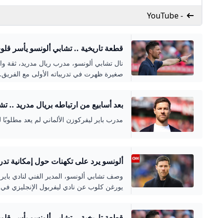
- YouTube
قطعة تاريخية .. تشابي ألونسو يأسر قلو
أسطوري! العربية GOAL.COM
نال تشابي ألونسو، مدرب ريال مدريد، ثقة وا
صغيرة ظهرت في تدريباته الأولى مع الفريق.
بعد أسابيع من ارتباطه بريال مدريد .. ت
القضائية! العربية GOAL.COM
مدرب باير ليفركوزن الألماني لم يعد مطلوبًا لل
ألونسو يرد على تكهنات حول إمكانية تدر
وصف تشابي ألونسو، المدير الفني لنادي باير
يورغن كلوب عن نادي ليفربول الإنجليزي في خ
قطعة تاريخية .. تشابي ألونسو يأسر قلو