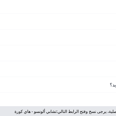
يد؟
لية، يرجى نسخ وفتح الرابط التالي:
تشابي ألونسو - هاي كورة